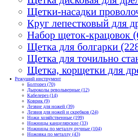
Щетки-насадки проволо
Круг лепестковый для др
Набор щеток-крацовок (
Щетка для болгарки (22
Щетка для точильно стан
Щетка, корщетки для др
Режущий инструмент
Болторез (70)
Дыроколы револьверные (12)
Кабелерез (14)
Коврик (9)
Лезвие для ножей (39)
Лезвия для ножей и скребков (24)
Ножи хозяйственные (199)
Ножницы канцелярские (33)
Ножницы по металлу ручные (104)
Ножовка по металлу (43)