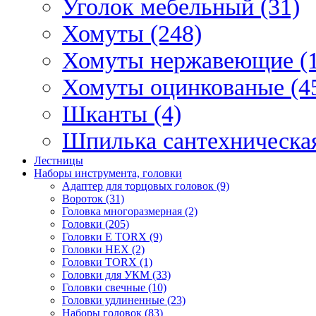
Уголок мебельный (31)
Хомуты (248)
Хомуты нержавеющие (1
Хомуты оцинкованые (4
Шканты (4)
Шпилька сантехническая
Лестницы
Наборы инструмента, головки
Адаптер для торцовых головок (9)
Вороток (31)
Головка многоразмерная (2)
Головки (205)
Головки E TORX (9)
Головки HEX (2)
Головки TORX (1)
Головки для УКМ (33)
Головки свечные (10)
Головки удлиненные (23)
Наборы головок (83)