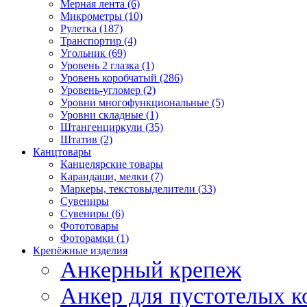
Мерная лента (6)
Микрометры (10)
Рулетка (187)
Транспортир (4)
Угольник (69)
Уровень 2 глазка (1)
Уровень коробчатый (286)
Уровень-угломер (2)
Уровни многофункциональные (5)
Уровни складные (1)
Штангенциркули (35)
Штатив (2)
Канцтовары
Канцелярские товары
Карандаши, мелки (7)
Маркеры, текстовыделители (33)
Сувениры
Сувениры (6)
Фототовары
Фоторамки (1)
Крепёжные изделия
Анкерный крепеж
Анкер для пустотелых к