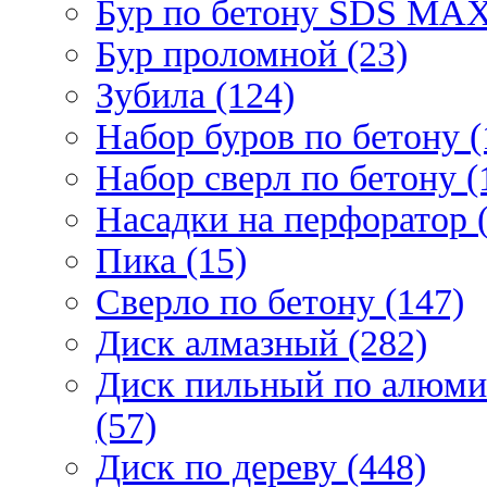
Бур по бетону SDS МАХ
Бур проломной (23)
Зубила (124)
Набор буров по бетону (
Набор сверл по бетону (
Насадки на перфоратор (
Пика (15)
Сверло по бетону (147)
Диск алмазный (282)
Диск пильный по алюми
(57)
Диск по дереву (448)