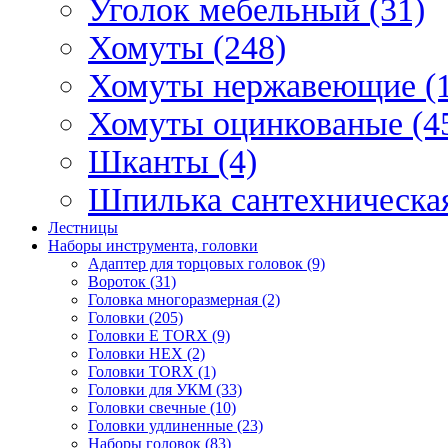
Уголок мебельный (31)
Хомуты (248)
Хомуты нержавеющие (1
Хомуты оцинкованые (4
Шканты (4)
Шпилька сантехническая
Лестницы
Наборы инструмента, головки
Адаптер для торцовых головок (9)
Вороток (31)
Головка многоразмерная (2)
Головки (205)
Головки E TORX (9)
Головки HEX (2)
Головки TORX (1)
Головки для УКМ (33)
Головки свечные (10)
Головки удлиненные (23)
Наборы головок (83)