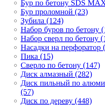
Бур по бетону SDS МАХ
Бур проломной (23)
Зубила (124)
Набор буров по бетону (
Набор сверл по бетону (
Насадки на перфоратор (
Пика (15)
Сверло по бетону (147)
Диск алмазный (282)
Диск пильный по алюми
(57)
Диск по дереву (448)