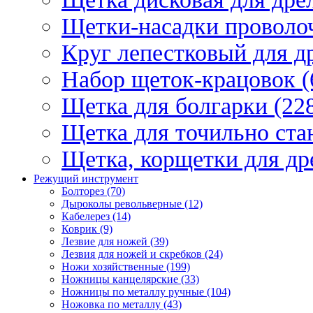
Щетки-насадки проволо
Круг лепестковый для др
Набор щеток-крацовок (
Щетка для болгарки (22
Щетка для точильно стан
Щетка, корщетки для др
Режущий инструмент
Болторез (70)
Дыроколы револьверные (12)
Кабелерез (14)
Коврик (9)
Лезвие для ножей (39)
Лезвия для ножей и скребков (24)
Ножи хозяйственные (199)
Ножницы канцелярские (33)
Ножницы по металлу ручные (104)
Ножовка по металлу (43)