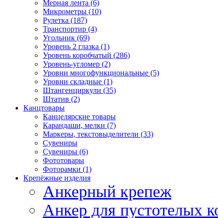
Мерная лента (6)
Микрометры (10)
Рулетка (187)
Транспортир (4)
Угольник (69)
Уровень 2 глазка (1)
Уровень коробчатый (286)
Уровень-угломер (2)
Уровни многофункциональные (5)
Уровни складные (1)
Штангенциркули (35)
Штатив (2)
Канцтовары
Канцелярские товары
Карандаши, мелки (7)
Маркеры, текстовыделители (33)
Сувениры
Сувениры (6)
Фототовары
Фоторамки (1)
Крепёжные изделия
Анкерный крепеж
Анкер для пустотелых к