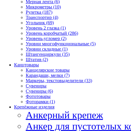
Мерная лента (6)
Микрометры (10)
Рулетка (187)
Транспортир (4)
Угольник (69)
Уровень 2 глазка (1)
Уровень коробчатый (286)
Уровень-угломер (2)
Уровни многофункциональные (5)
Уровни складные (1)
Штангенциркули (35)
Штатив (2)
Канцтовары
Канцелярские товары
Карандаши, мелки (7)
Маркеры, текстовыделители (33)
Сувениры
Сувениры (6)
Фототовары
Фоторамки (1)
Крепёжные изделия
Анкерный крепеж
Анкер для пустотелых к