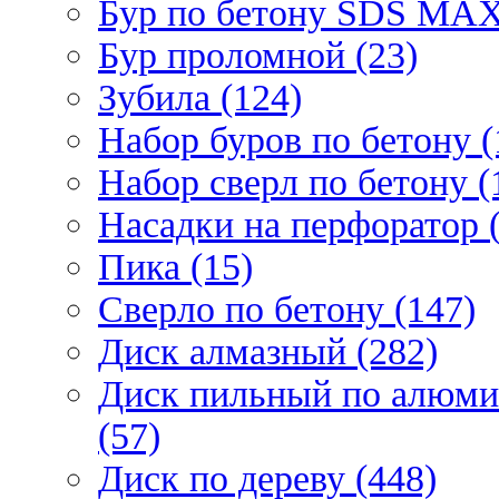
Бур по бетону SDS МАХ
Бур проломной (23)
Зубила (124)
Набор буров по бетону (
Набор сверл по бетону (
Насадки на перфоратор (
Пика (15)
Сверло по бетону (147)
Диск алмазный (282)
Диск пильный по алюми
(57)
Диск по дереву (448)