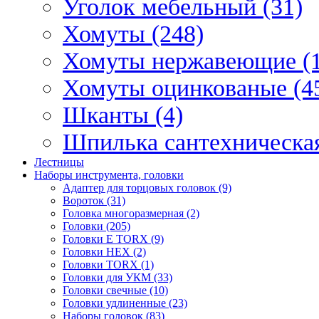
Уголок мебельный (31)
Хомуты (248)
Хомуты нержавеющие (1
Хомуты оцинкованые (4
Шканты (4)
Шпилька сантехническая
Лестницы
Наборы инструмента, головки
Адаптер для торцовых головок (9)
Вороток (31)
Головка многоразмерная (2)
Головки (205)
Головки E TORX (9)
Головки HEX (2)
Головки TORX (1)
Головки для УКМ (33)
Головки свечные (10)
Головки удлиненные (23)
Наборы головок (83)