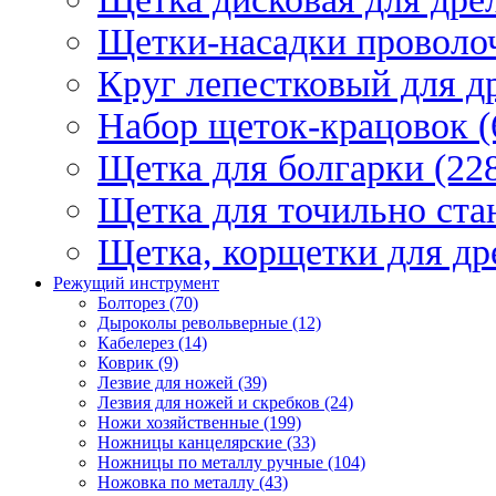
Щетки-насадки проволо
Круг лепестковый для др
Набор щеток-крацовок (
Щетка для болгарки (22
Щетка для точильно стан
Щетка, корщетки для др
Режущий инструмент
Болторез (70)
Дыроколы револьверные (12)
Кабелерез (14)
Коврик (9)
Лезвие для ножей (39)
Лезвия для ножей и скребков (24)
Ножи хозяйственные (199)
Ножницы канцелярские (33)
Ножницы по металлу ручные (104)
Ножовка по металлу (43)