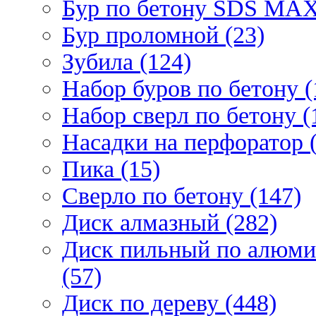
Бур по бетону SDS МАХ
Бур проломной (23)
Зубила (124)
Набор буров по бетону (
Набор сверл по бетону (
Насадки на перфоратор (
Пика (15)
Сверло по бетону (147)
Диск алмазный (282)
Диск пильный по алюми
(57)
Диск по дереву (448)