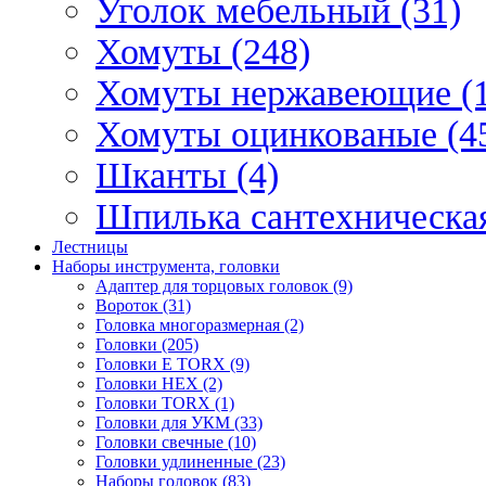
Уголок мебельный (31)
Хомуты (248)
Хомуты нержавеющие (1
Хомуты оцинкованые (4
Шканты (4)
Шпилька сантехническая
Лестницы
Наборы инструмента, головки
Адаптер для торцовых головок (9)
Вороток (31)
Головка многоразмерная (2)
Головки (205)
Головки E TORX (9)
Головки HEX (2)
Головки TORX (1)
Головки для УКМ (33)
Головки свечные (10)
Головки удлиненные (23)
Наборы головок (83)