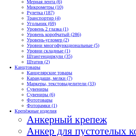
Мерная лента (6)
Микрометры (10)
Рулетка (187)
Транспортир (4)
Угольник (69)
Уровень 2 глазка (1)
Уровень коробчатый (286)
Уровень-угломер (2)
Уровни многофункциональные (5)
Уровни складные (1)
Штангенциркули (35)
Штатив (2)
Канцтовары
Канцелярские товары
Карандаши, мелки (7)
Маркеры, текстовыделители (33)
Сувениры
Сувениры (6)
Фототовары
Фоторамки (1)
Крепёжные изделия
Анкерный крепеж
Анкер для пустотелых к