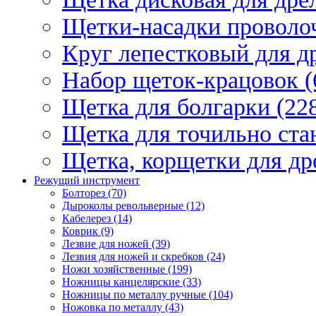
Щетки-насадки проволо
Круг лепестковый для др
Набор щеток-крацовок (
Щетка для болгарки (22
Щетка для точильно стан
Щетка, корщетки для др
Режущий инструмент
Болторез (70)
Дыроколы револьверные (12)
Кабелерез (14)
Коврик (9)
Лезвие для ножей (39)
Лезвия для ножей и скребков (24)
Ножи хозяйственные (199)
Ножницы канцелярские (33)
Ножницы по металлу ручные (104)
Ножовка по металлу (43)