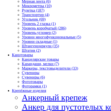
Мерная лента (6)
Микрометры (10)
Рулетка (187)
Транспортир (4)
Угольник (69)
Уровень 2 глазка (1)
Уровень коробчатый (286)
Уровень-угломер (2)
Уровни многофункциональные (5)
Уровни складные (1)
Штангенциркули (35)
Штатив (2)
Канцтовары
Канцелярские товары
Карандаши, мелки (7)
Маркеры, текстовыделители (33)
Сувениры
Сувениры (6)
Фототовары
Фоторамки (1)
Крепёжные изделия
Анкерный крепеж
Анкер для пустотелых к