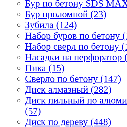
Бур по бетону SDS МАХ
Бур проломной (23)
Зубила (124)
Набор буров по бетону (
Набор сверл по бетону (
Насадки на перфоратор (
Пика (15)
Сверло по бетону (147)
Диск алмазный (282)
Диск пильный по алюми
(57)
Диск по дереву (448)