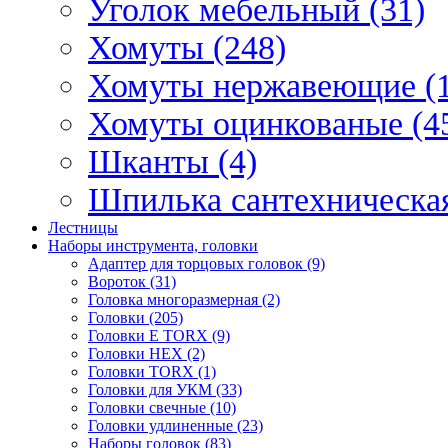
Уголок мебельный (31)
Хомуты (248)
Хомуты нержавеющие (1
Хомуты оцинкованые (4
Шканты (4)
Шпилька сантехническая
Лестницы
Наборы инструмента, головки
Адаптер для торцовых головок (9)
Вороток (31)
Головка многоразмерная (2)
Головки (205)
Головки E TORX (9)
Головки HEX (2)
Головки TORX (1)
Головки для УКМ (33)
Головки свечные (10)
Головки удлиненные (23)
Наборы головок (83)