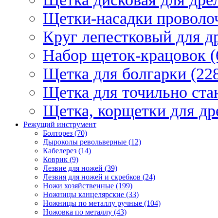
Щетки-насадки проволо
Круг лепестковый для др
Набор щеток-крацовок (
Щетка для болгарки (22
Щетка для точильно стан
Щетка, корщетки для др
Режущий инструмент
Болторез (70)
Дыроколы револьверные (12)
Кабелерез (14)
Коврик (9)
Лезвие для ножей (39)
Лезвия для ножей и скребков (24)
Ножи хозяйственные (199)
Ножницы канцелярские (33)
Ножницы по металлу ручные (104)
Ножовка по металлу (43)