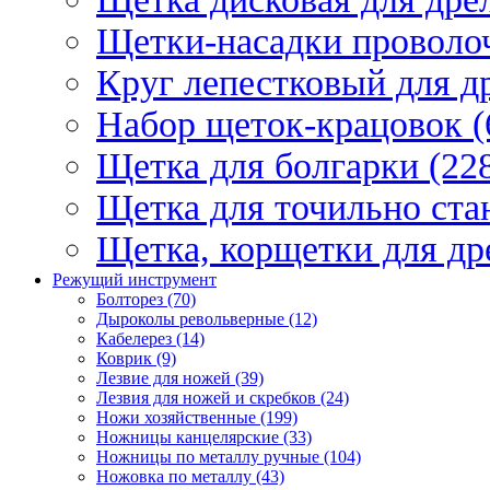
Щетки-насадки проволо
Круг лепестковый для др
Набор щеток-крацовок (
Щетка для болгарки (22
Щетка для точильно стан
Щетка, корщетки для др
Режущий инструмент
Болторез (70)
Дыроколы револьверные (12)
Кабелерез (14)
Коврик (9)
Лезвие для ножей (39)
Лезвия для ножей и скребков (24)
Ножи хозяйственные (199)
Ножницы канцелярские (33)
Ножницы по металлу ручные (104)
Ножовка по металлу (43)