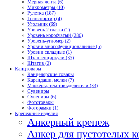
Мерная лента (6)
Микрометры (10)
Рулетка (187)
Транспортир (4)
Угольник (69)
Уровень 2 глазка (1)
Уровень коробчатый (286)
Уровень-угломер (2)
Уровни многофункциональные (5)
Уровни складные (1)
Штангенциркули (35)
Штатив (2)
Канцтовары
Канцелярские товары
Карандаши, мелки (7)
Маркеры, текстовыделители (33)
Сувениры
Сувениры (6)
Фототовары
Фоторамки (1)
Крепёжные изделия
Анкерный крепеж
Анкер для пустотелых к