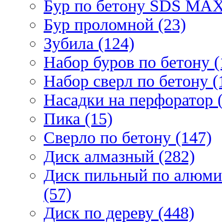
Бур по бетону SDS МАХ
Бур проломной (23)
Зубила (124)
Набор буров по бетону (
Набор сверл по бетону (
Насадки на перфоратор (
Пика (15)
Сверло по бетону (147)
Диск алмазный (282)
Диск пильный по алюми
(57)
Диск по дереву (448)