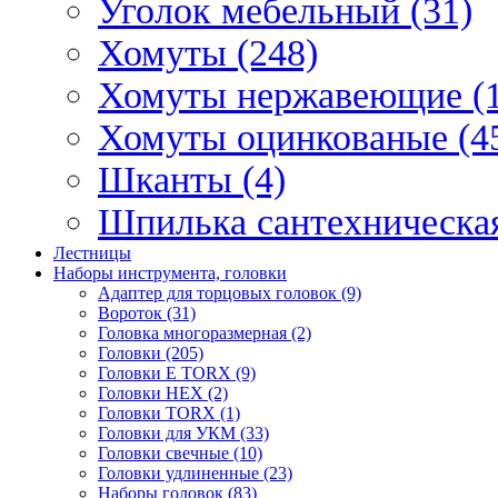
Уголок мебельный (31)
Хомуты (248)
Хомуты нержавеющие (1
Хомуты оцинкованые (4
Шканты (4)
Шпилька сантехническая
Лестницы
Наборы инструмента, головки
Адаптер для торцовых головок (9)
Вороток (31)
Головка многоразмерная (2)
Головки (205)
Головки E TORX (9)
Головки HEX (2)
Головки TORX (1)
Головки для УКМ (33)
Головки свечные (10)
Головки удлиненные (23)
Наборы головок (83)