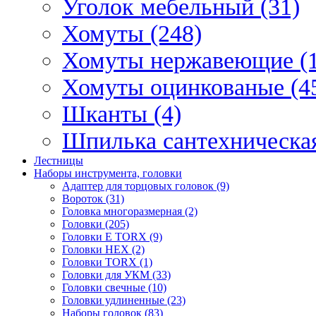
Уголок мебельный (31)
Хомуты (248)
Хомуты нержавеющие (1
Хомуты оцинкованые (4
Шканты (4)
Шпилька сантехническая
Лестницы
Наборы инструмента, головки
Адаптер для торцовых головок (9)
Вороток (31)
Головка многоразмерная (2)
Головки (205)
Головки E TORX (9)
Головки HEX (2)
Головки TORX (1)
Головки для УКМ (33)
Головки свечные (10)
Головки удлиненные (23)
Наборы головок (83)