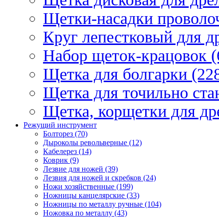
Щетки-насадки проволо
Круг лепестковый для др
Набор щеток-крацовок (
Щетка для болгарки (22
Щетка для точильно стан
Щетка, корщетки для др
Режущий инструмент
Болторез (70)
Дыроколы револьверные (12)
Кабелерез (14)
Коврик (9)
Лезвие для ножей (39)
Лезвия для ножей и скребков (24)
Ножи хозяйственные (199)
Ножницы канцелярские (33)
Ножницы по металлу ручные (104)
Ножовка по металлу (43)