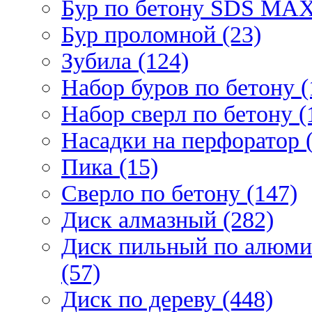
Бур по бетону SDS МАХ
Бур проломной (23)
Зубила (124)
Набор буров по бетону (
Набор сверл по бетону (
Насадки на перфоратор (
Пика (15)
Сверло по бетону (147)
Диск алмазный (282)
Диск пильный по алюми
(57)
Диск по дереву (448)