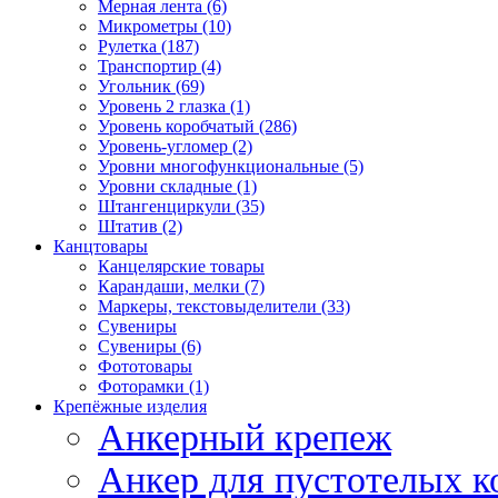
Мерная лента (6)
Микрометры (10)
Рулетка (187)
Транспортир (4)
Угольник (69)
Уровень 2 глазка (1)
Уровень коробчатый (286)
Уровень-угломер (2)
Уровни многофункциональные (5)
Уровни складные (1)
Штангенциркули (35)
Штатив (2)
Канцтовары
Канцелярские товары
Карандаши, мелки (7)
Маркеры, текстовыделители (33)
Сувениры
Сувениры (6)
Фототовары
Фоторамки (1)
Крепёжные изделия
Анкерный крепеж
Анкер для пустотелых к