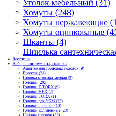
Уголок мебельный (31)
Хомуты (248)
Хомуты нержавеющие (1
Хомуты оцинкованые (4
Шканты (4)
Шпилька сантехническая
Лестницы
Наборы инструмента, головки
Адаптер для торцовых головок (9)
Вороток (31)
Головка многоразмерная (2)
Головки (205)
Головки E TORX (9)
Головки HEX (2)
Головки TORX (1)
Головки для УКМ (33)
Головки свечные (10)
Головки удлиненные (23)
Наборы головок (83)