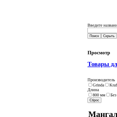
Введите названи
Просмотр
Товары дл
Производитель
Grinda
Kraf
Длина
800 мм
Без
Манга