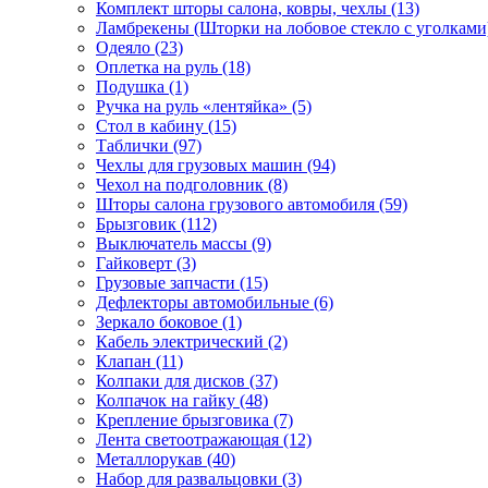
Комплект шторы салона, ковры, чехлы (13)
Ламбрекены (Шторки на лобовое стекло с уголками)
Одеяло (23)
Оплетка на руль (18)
Подушка (1)
Ручка на руль «лентяйка» (5)
Стол в кабину (15)
Таблички (97)
Чехлы для грузовых машин (94)
Чехол на подголовник (8)
Шторы салона грузового автомобиля (59)
Брызговик (112)
Выключатель массы (9)
Гайковерт (3)
Грузовые запчасти (15)
Дефлекторы автомобильные (6)
Зеркало боковое (1)
Кабель электрический (2)
Клапан (11)
Колпаки для дисков (37)
Колпачок на гайку (48)
Крепление брызговика (7)
Лента светоотражающая (12)
Металлорукав (40)
Набор для развальцовки (3)