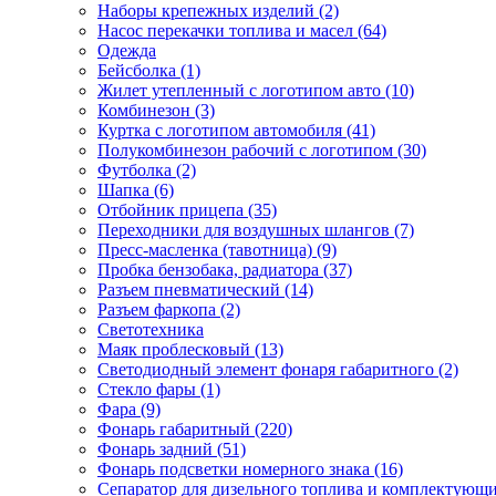
Наборы крепежных изделий (2)
Насос перекачки топлива и масел (64)
Одежда
Бейсболка (1)
Жилет утепленный с логотипом авто (10)
Комбинезон (3)
Куртка с логотипом автомобиля (41)
Полукомбинезон рабочий с логотипом (30)
Футболка (2)
Шапка (6)
Отбойник прицепа (35)
Переходники для воздушных шлангов (7)
Пресс-масленка (тавотница) (9)
Пробка бензобака, радиатора (37)
Разъем пневматический (14)
Разъем фаркопа (2)
Светотехника
Маяк проблесковый (13)
Светодиодный элемент фонаря габаритного (2)
Стекло фары (1)
Фара (9)
Фонарь габаритный (220)
Фонарь задний (51)
Фонарь подсветки номерного знака (16)
Сепаратор для дизельного топлива и комплектующи