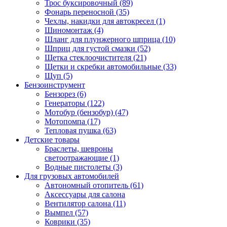
Трос буксировочный (89)
Фонарь переносной (35)
Чехлы, накидки для автокресел (1)
Шиномонтаж (4)
Шланг для плунжерного шприца (10)
Шприц для густой смазки (52)
Щетка стеклоочистителя (21)
Щетки и скребки автомобильные (33)
Щуп (5)
Бензоинструмент
Бензорез (6)
Генераторы (122)
Мотобур (бензобур) (47)
Мотопомпа (17)
Тепловая пушка (63)
Детские товары
Браслеты, шевроны
светоотражающие (1)
Водные пистолеты (3)
Для грузовых автомобилей
Автономный отопитель (61)
Аксессуары для салона
Вентилятор салона (11)
Вымпел (57)
Коврики (35)