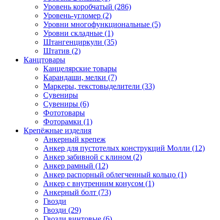
Уровень коробчатый (286)
Уровень-угломер (2)
Уровни многофункциональные (5)
Уровни складные (1)
Штангенциркули (35)
Штатив (2)
Канцтовары
Канцелярские товары
Карандаши, мелки (7)
Маркеры, текстовыделители (33)
Сувениры
Сувениры (6)
Фототовары
Фоторамки (1)
Крепёжные изделия
Анкерный крепеж
Анкер для пустотелых конструкций Молли (12)
Анкер забивной с клином (2)
Анкер рамный (12)
Анкер распорный облегченный кольцо (1)
Анкер с внутренним конусом (1)
Анкерный болт (73)
Гвозди
Гвозди (29)
Гвозди винтовые (6)