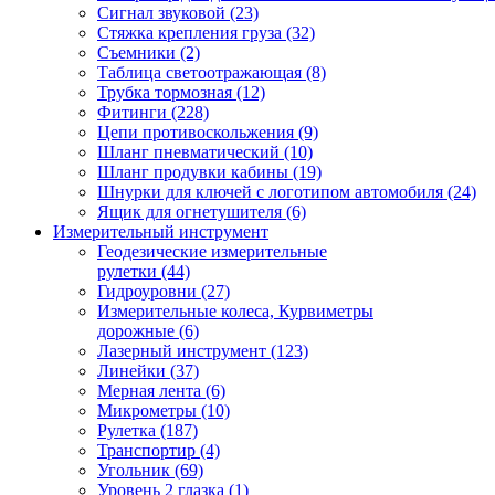
Сигнал звуковой (23)
Стяжка крепления груза (32)
Съемники (2)
Таблица светоотражающая (8)
Трубка тормозная (12)
Фитинги (228)
Цепи противоскольжения (9)
Шланг пневматический (10)
Шланг продувки кабины (19)
Шнурки для ключей с логотипом автомобиля (24)
Ящик для огнетушителя (6)
Измерительный инструмент
Геодезические измерительные
рулетки (44)
Гидроуровни (27)
Измерительные колеса, Курвиметры
дорожные (6)
Лазерный инструмент (123)
Линейки (37)
Мерная лента (6)
Микрометры (10)
Рулетка (187)
Транспортир (4)
Угольник (69)
Уровень 2 глазка (1)