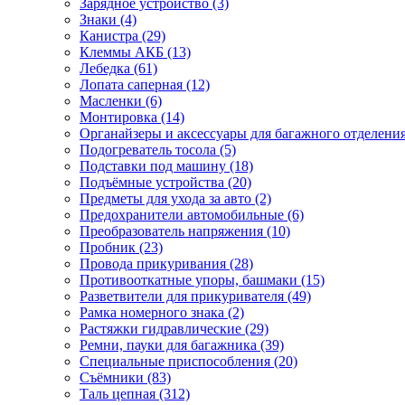
Зарядное устройство (3)
Знаки (4)
Канистра (29)
Клеммы АКБ (13)
Лебедка (61)
Лопата саперная (12)
Масленки (6)
Монтировка (14)
Органайзеры и аксессуары для багажного отделения
Подогреватель тосола (5)
Подставки под машину (18)
Подъёмные устройства (20)
Предметы для ухода за авто (2)
Предохранители автомобильные (6)
Преобразователь напряжения (10)
Пробник (23)
Провода прикуривания (28)
Противооткатные упоры, башмаки (15)
Разветвители для прикуривателя (49)
Рамка номерного знака (2)
Растяжки гидравлические (29)
Ремни, пауки для багажника (39)
Специальные приспособления (20)
Съёмники (83)
Таль цепная (312)