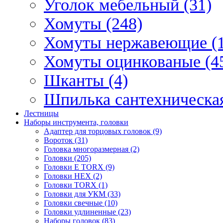
Уголок мебельный (31)
Хомуты (248)
Хомуты нержавеющие (1
Хомуты оцинкованые (4
Шканты (4)
Шпилька сантехническая
Лестницы
Наборы инструмента, головки
Адаптер для торцовых головок (9)
Вороток (31)
Головка многоразмерная (2)
Головки (205)
Головки E TORX (9)
Головки HEX (2)
Головки TORX (1)
Головки для УКМ (33)
Головки свечные (10)
Головки удлиненные (23)
Наборы головок (83)