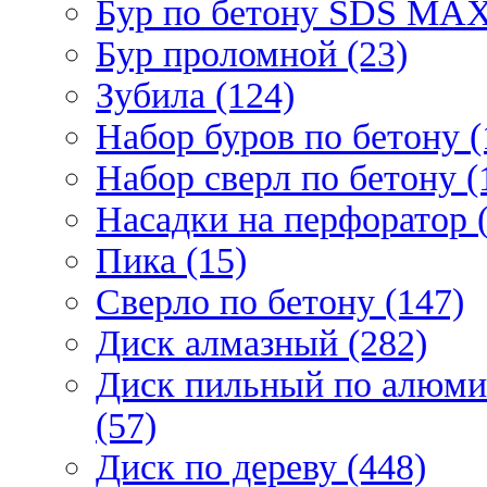
Бур по бетону SDS МАХ
Бур проломной (23)
Зубила (124)
Набор буров по бетону (
Набор сверл по бетону (
Насадки на перфоратор (
Пика (15)
Сверло по бетону (147)
Диск алмазный (282)
Диск пильный по алюми
(57)
Диск по дереву (448)