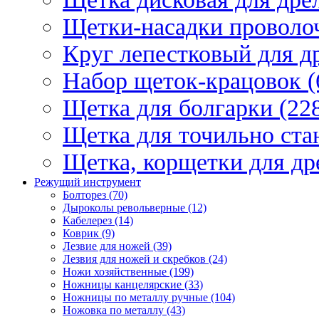
Щетки-насадки проволо
Круг лепестковый для др
Набор щеток-крацовок (
Щетка для болгарки (22
Щетка для точильно стан
Щетка, корщетки для др
Режущий инструмент
Болторез (70)
Дыроколы револьверные (12)
Кабелерез (14)
Коврик (9)
Лезвие для ножей (39)
Лезвия для ножей и скребков (24)
Ножи хозяйственные (199)
Ножницы канцелярские (33)
Ножницы по металлу ручные (104)
Ножовка по металлу (43)