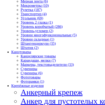
Мерная лента (6)
Микрометры (10)
Рулетка (187)
Транспортир (4)
Угольник (69)
Уровень 2 глазка (1)
Уровень коробчатый (286)
Уровень-угломер (2)
Уровни многофункциональные (5)
Уровни складные (1)
Штангенциркули (35)
Штатив (2)
Канцтовары
Канцелярские товары
Карандаши, мелки (7)
Маркеры, текстовыделители (33)
Сувениры
Сувениры (6)
Фототовары
Фоторамки (1)
Крепёжные изделия
Анкерный крепеж
Анкер для пустотелых к