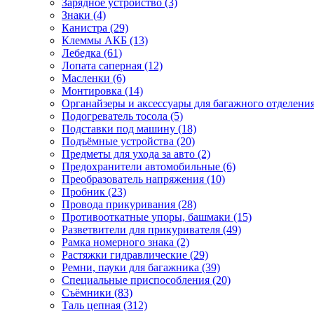
Зарядное устройство (3)
Знаки (4)
Канистра (29)
Клеммы АКБ (13)
Лебедка (61)
Лопата саперная (12)
Масленки (6)
Монтировка (14)
Органайзеры и аксессуары для багажного отделения
Подогреватель тосола (5)
Подставки под машину (18)
Подъёмные устройства (20)
Предметы для ухода за авто (2)
Предохранители автомобильные (6)
Преобразователь напряжения (10)
Пробник (23)
Провода прикуривания (28)
Противооткатные упоры, башмаки (15)
Разветвители для прикуривателя (49)
Рамка номерного знака (2)
Растяжки гидравлические (29)
Ремни, пауки для багажника (39)
Специальные приспособления (20)
Съёмники (83)
Таль цепная (312)