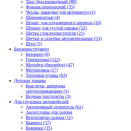
Трос буксировочный (89)
Фонарь переносной (35)
Чехлы, накидки для автокресел (1)
Шиномонтаж (4)
Шланг для плунжерного шприца (10)
Шприц для густой смазки (52)
Щетка стеклоочистителя (21)
Щетки и скребки автомобильные (33)
Щуп (5)
Бензоинструмент
Бензорез (6)
Генераторы (122)
Мотобур (бензобур) (47)
Мотопомпа (17)
Тепловая пушка (63)
Детские товары
Браслеты, шевроны
светоотражающие (1)
Водные пистолеты (3)
Для грузовых автомобилей
Автономный отопитель (61)
Аксессуары для салона
Вентилятор салона (11)
Вымпел (57)
Коврики (35)