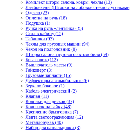
Комплект шторы салона, ковры, чехлы (13)
Ламбрекены (Шторки на лобовое стекло с уголками)
Одеяло (23)
Оплетка на руль (18)
Подушка (1)
Ручка на руль «лентяйка» (5)
Стол в кабину (15)
Таблички (97)
Чехлы для грузовых машин (94)
Чехол на подголовник (8)
Шторы салона грузового автомобиля (59)
Брызговик (112)
Выключатель массы (9)
Гайковерт (3)
Грузовые запчасти (15)
Дефлекторы автомобильные (6)
Зеркало боковое (1)
Кабель электрический (2)
Клапан (11)
Колпаки для дисков (37)
Колпачок на гайку (48)
Крепление брызговика (7)
Лента светоотражающая (12)
Металлорукав (40)
Набор для развальцовки (3)