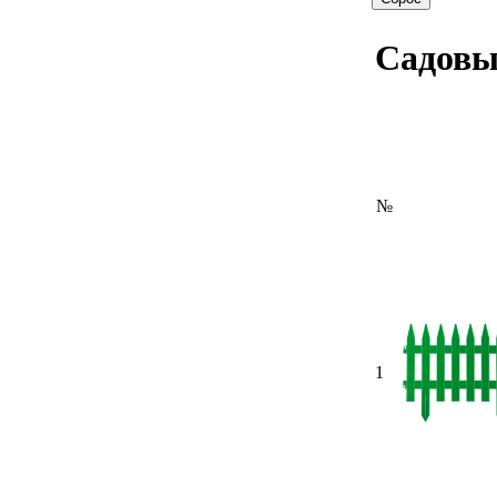
Садовы
№
1