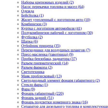
Наборы крепежных изделий (2)
Насос перекачки топлива и масел (64)
Одежда
Бейсболка (1)
Жилет утепленный с логотипом авто (10)
Комбинезон (3)
Куртка с логотипом автомобиля (41)
Полукомбинезон рабочий с логотипом (30)
Футболка (2)
Шапка (6)
Отбойник прицепа (35)
Переходники для воздушных шлангов (7)
Пресс-масленка (тавотница) (9)
Пробка бензобака, радиатора (37)
Разъем пневматический (14)
Разъем фаркопа (2)
Светотехника
Маяк проблесковый (13)
Светодиодный элемент фонаря габаритного (2)
Стекло фары (1)
Фара (9)
Фонарь габаритный (220)
Фонарь задний (51)
Фонарь подсветки номерного знака (16)
Сепаратор для дизельного топлива и комплектующи