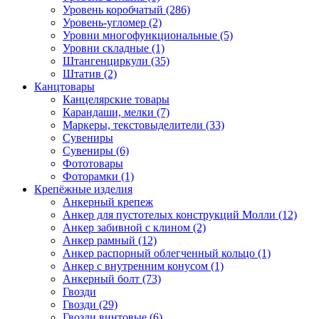
Уровень коробчатый (286)
Уровень-угломер (2)
Уровни многофункциональные (5)
Уровни складные (1)
Штангенциркули (35)
Штатив (2)
Канцтовары
Канцелярские товары
Карандаши, мелки (7)
Маркеры, текстовыделители (33)
Сувениры
Сувениры (6)
Фототовары
Фоторамки (1)
Крепёжные изделия
Анкерный крепеж
Анкер для пустотелых конструкций Молли (12)
Анкер забивной с клином (2)
Анкер рамный (12)
Анкер распорный облегченный кольцо (1)
Анкер с внутренним конусом (1)
Анкерный болт (73)
Гвозди
Гвозди (29)
Гвозди винтовые (6)