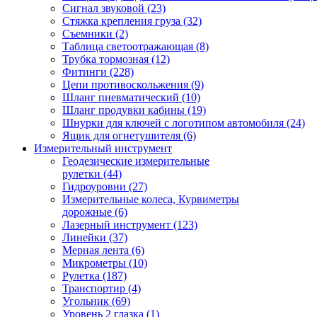
Сигнал звуковой (23)
Стяжка крепления груза (32)
Съемники (2)
Таблица светоотражающая (8)
Трубка тормозная (12)
Фитинги (228)
Цепи противоскольжения (9)
Шланг пневматический (10)
Шланг продувки кабины (19)
Шнурки для ключей с логотипом автомобиля (24)
Ящик для огнетушителя (6)
Измерительный инструмент
Геодезические измерительные
рулетки (44)
Гидроуровни (27)
Измерительные колеса, Курвиметры
дорожные (6)
Лазерный инструмент (123)
Линейки (37)
Мерная лента (6)
Микрометры (10)
Рулетка (187)
Транспортир (4)
Угольник (69)
Уровень 2 глазка (1)