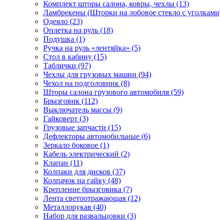
Комплект шторы салона, ковры, чехлы (13)
Ламбрекены (Шторки на лобовое стекло с уголками)
Одеяло (23)
Оплетка на руль (18)
Подушка (1)
Ручка на руль «лентяйка» (5)
Стол в кабину (15)
Таблички (97)
Чехлы для грузовых машин (94)
Чехол на подголовник (8)
Шторы салона грузового автомобиля (59)
Брызговик (112)
Выключатель массы (9)
Гайковерт (3)
Грузовые запчасти (15)
Дефлекторы автомобильные (6)
Зеркало боковое (1)
Кабель электрический (2)
Клапан (11)
Колпаки для дисков (37)
Колпачок на гайку (48)
Крепление брызговика (7)
Лента светоотражающая (12)
Металлорукав (40)
Набор для развальцовки (3)