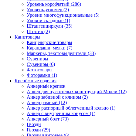
Уровень коробчатый (286)
Уровень-угломер (2)
Уровни многофункциональные (5)
Уровни складные (1)
Штангенциркули (35)
Штатив (2)
Канцтовары
Канцелярские товары
Карандаши, мелки (7)
Маркеры, текстовыделители (33)
Сувениры
Сувениры (6)
Фототовары
Фоторамки (1)
Крепёжные изделия
Анкерный крепеж
Анкер для пустотелых конструкций Молли (12)
Анкер забивной с клином (2)
Анкер рамный (12)
Анкер распорный облегченный кольцо (1)
Анкер с внутренним конусом (1)
Анкерный болт (73)
Гвозди
Гвозди (29)
Гвозди винтовые (6)