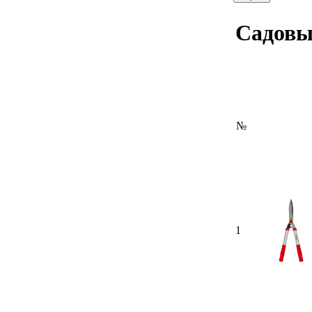
Садовы
№
1