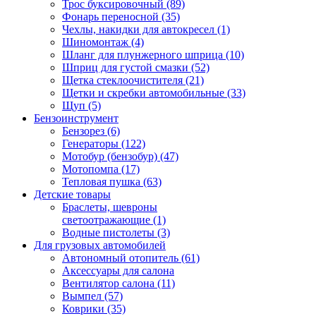
Трос буксировочный (89)
Фонарь переносной (35)
Чехлы, накидки для автокресел (1)
Шиномонтаж (4)
Шланг для плунжерного шприца (10)
Шприц для густой смазки (52)
Щетка стеклоочистителя (21)
Щетки и скребки автомобильные (33)
Щуп (5)
Бензоинструмент
Бензорез (6)
Генераторы (122)
Мотобур (бензобур) (47)
Мотопомпа (17)
Тепловая пушка (63)
Детские товары
Браслеты, шевроны
светоотражающие (1)
Водные пистолеты (3)
Для грузовых автомобилей
Автономный отопитель (61)
Аксессуары для салона
Вентилятор салона (11)
Вымпел (57)
Коврики (35)