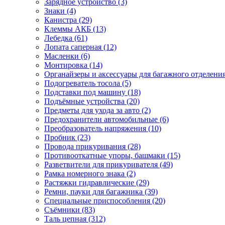
Зарядное устройство (3)
Знаки (4)
Канистра (29)
Клеммы АКБ (13)
Лебедка (61)
Лопата саперная (12)
Масленки (6)
Монтировка (14)
Органайзеры и аксессуары для багажного отделения
Подогреватель тосола (5)
Подставки под машину (18)
Подъёмные устройства (20)
Предметы для ухода за авто (2)
Предохранители автомобильные (6)
Преобразователь напряжения (10)
Пробник (23)
Провода прикуривания (28)
Противооткатные упоры, башмаки (15)
Разветвители для прикуривателя (49)
Рамка номерного знака (2)
Растяжки гидравлические (29)
Ремни, пауки для багажника (39)
Специальные приспособления (20)
Съёмники (83)
Таль цепная (312)