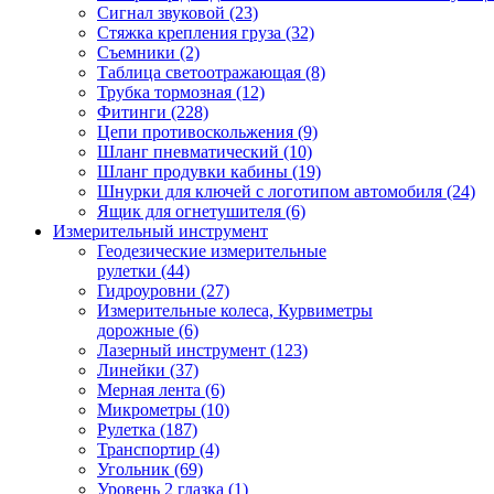
Сигнал звуковой (23)
Стяжка крепления груза (32)
Съемники (2)
Таблица светоотражающая (8)
Трубка тормозная (12)
Фитинги (228)
Цепи противоскольжения (9)
Шланг пневматический (10)
Шланг продувки кабины (19)
Шнурки для ключей с логотипом автомобиля (24)
Ящик для огнетушителя (6)
Измерительный инструмент
Геодезические измерительные
рулетки (44)
Гидроуровни (27)
Измерительные колеса, Курвиметры
дорожные (6)
Лазерный инструмент (123)
Линейки (37)
Мерная лента (6)
Микрометры (10)
Рулетка (187)
Транспортир (4)
Угольник (69)
Уровень 2 глазка (1)