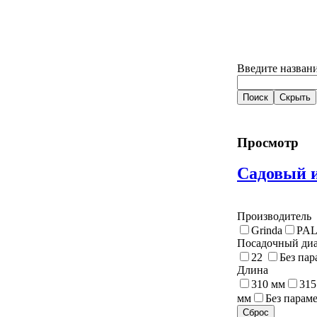
Введите названи
Просмотр
Садовый 
Производитель
Grinda
PA
Посадочный ди
22
Без пар
Длина
310 мм
315
мм
Без парам