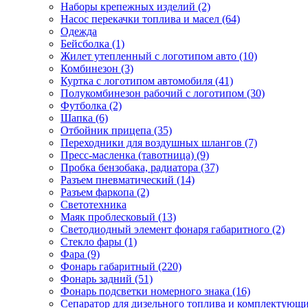
Наборы крепежных изделий (2)
Насос перекачки топлива и масел (64)
Одежда
Бейсболка (1)
Жилет утепленный с логотипом авто (10)
Комбинезон (3)
Куртка с логотипом автомобиля (41)
Полукомбинезон рабочий с логотипом (30)
Футболка (2)
Шапка (6)
Отбойник прицепа (35)
Переходники для воздушных шлангов (7)
Пресс-масленка (тавотница) (9)
Пробка бензобака, радиатора (37)
Разъем пневматический (14)
Разъем фаркопа (2)
Светотехника
Маяк проблесковый (13)
Светодиодный элемент фонаря габаритного (2)
Стекло фары (1)
Фара (9)
Фонарь габаритный (220)
Фонарь задний (51)
Фонарь подсветки номерного знака (16)
Сепаратор для дизельного топлива и комплектующи