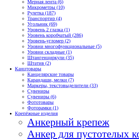
Мерная лента (6)
Микрометры (10)
Рулетка (187)
Транспортир (4)
Угольник (69)
Уровень 2 глазка (1)
Уровень коробчатый (286)
Уровень-угломер (2)
Уровни многофункциональные (5)
Уровни складные (1)
Штангенциркули (35)
Штатив (2)
Канцтовары
Канцелярские товары
Карандаши, мелки (7)
Маркеры, текстовыделители (33)
Сувениры
Сувениры (6)
Фототовары
Фоторамки (1)
Крепёжные изделия
Анкерный крепеж
Анкер для пустотелых к