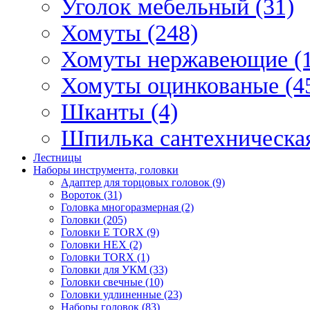
Уголок мебельный (31)
Хомуты (248)
Хомуты нержавеющие (1
Хомуты оцинкованые (4
Шканты (4)
Шпилька сантехническая
Лестницы
Наборы инструмента, головки
Адаптер для торцовых головок (9)
Вороток (31)
Головка многоразмерная (2)
Головки (205)
Головки E TORX (9)
Головки HEX (2)
Головки TORX (1)
Головки для УКМ (33)
Головки свечные (10)
Головки удлиненные (23)
Наборы головок (83)