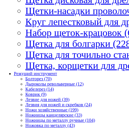
Щетки-насадки проволо
Круг лепестковый для др
Набор щеток-крацовок (
Щетка для болгарки (22
Щетка для точильно стан
Щетка, корщетки для др
Режущий инструмент
Болторез (70)
Дыроколы револьверные (12)
Кабелерез (14)
Коврик (9)
Лезвие для ножей (39)
Лезвия для ножей и скребков (24)
Ножи хозяйственные (199)
Ножницы канцелярские (33)
Ножницы по металлу ручные (104)
Ножовка по металлу (43)