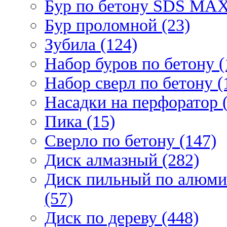
Бур по бетону SDS МАХ
Бур проломной (23)
Зубила (124)
Набор буров по бетону (
Набор сверл по бетону (
Насадки на перфоратор (
Пика (15)
Сверло по бетону (147)
Диск алмазный (282)
Диск пильный по алюми
(57)
Диск по дереву (448)