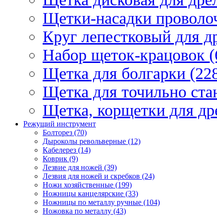
Щетки-насадки проволо
Круг лепестковый для др
Набор щеток-крацовок (
Щетка для болгарки (22
Щетка для точильно стан
Щетка, корщетки для др
Режущий инструмент
Болторез (70)
Дыроколы револьверные (12)
Кабелерез (14)
Коврик (9)
Лезвие для ножей (39)
Лезвия для ножей и скребков (24)
Ножи хозяйственные (199)
Ножницы канцелярские (33)
Ножницы по металлу ручные (104)
Ножовка по металлу (43)