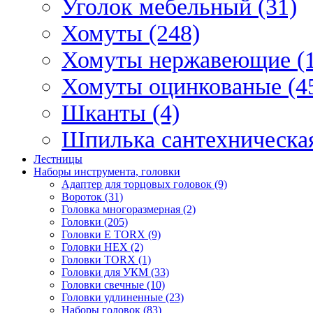
Уголок мебельный (31)
Хомуты (248)
Хомуты нержавеющие (1
Хомуты оцинкованые (4
Шканты (4)
Шпилька сантехническая
Лестницы
Наборы инструмента, головки
Адаптер для торцовых головок (9)
Вороток (31)
Головка многоразмерная (2)
Головки (205)
Головки E TORX (9)
Головки HEX (2)
Головки TORX (1)
Головки для УКМ (33)
Головки свечные (10)
Головки удлиненные (23)
Наборы головок (83)