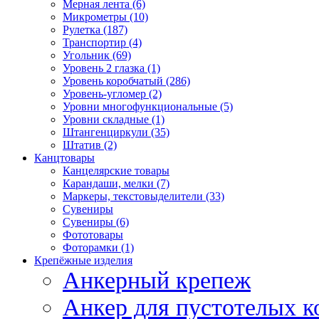
Мерная лента (6)
Микрометры (10)
Рулетка (187)
Транспортир (4)
Угольник (69)
Уровень 2 глазка (1)
Уровень коробчатый (286)
Уровень-угломер (2)
Уровни многофункциональные (5)
Уровни складные (1)
Штангенциркули (35)
Штатив (2)
Канцтовары
Канцелярские товары
Карандаши, мелки (7)
Маркеры, текстовыделители (33)
Сувениры
Сувениры (6)
Фототовары
Фоторамки (1)
Крепёжные изделия
Анкерный крепеж
Анкер для пустотелых к