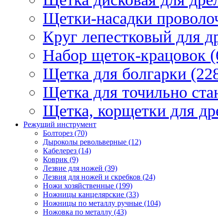
Щетки-насадки проволо
Круг лепестковый для др
Набор щеток-крацовок (
Щетка для болгарки (22
Щетка для точильно стан
Щетка, корщетки для др
Режущий инструмент
Болторез (70)
Дыроколы револьверные (12)
Кабелерез (14)
Коврик (9)
Лезвие для ножей (39)
Лезвия для ножей и скребков (24)
Ножи хозяйственные (199)
Ножницы канцелярские (33)
Ножницы по металлу ручные (104)
Ножовка по металлу (43)