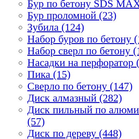
Бур по бетону SDS МАХ
Бур проломной (23)
Зубила (124)
Набор буров по бетону (
Набор сверл по бетону (
Насадки на перфоратор (
Пика (15)
Сверло по бетону (147)
Диск алмазный (282)
Диск пильный по алюми
(57)
Диск по дереву (448)