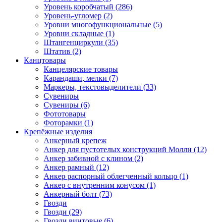
Уровень коробчатый (286)
Уровень-угломер (2)
Уровни многофункциональные (5)
Уровни складные (1)
Штангенциркули (35)
Штатив (2)
Канцтовары
Канцелярские товары
Карандаши, мелки (7)
Маркеры, текстовыделители (33)
Сувениры
Сувениры (6)
Фототовары
Фоторамки (1)
Крепёжные изделия
Анкерный крепеж
Анкер для пустотелых конструкций Молли (12)
Анкер забивной с клином (2)
Анкер рамный (12)
Анкер распорный облегченный кольцо (1)
Анкер с внутренним конусом (1)
Анкерный болт (73)
Гвозди
Гвозди (29)
Гвозди винтовые (6)