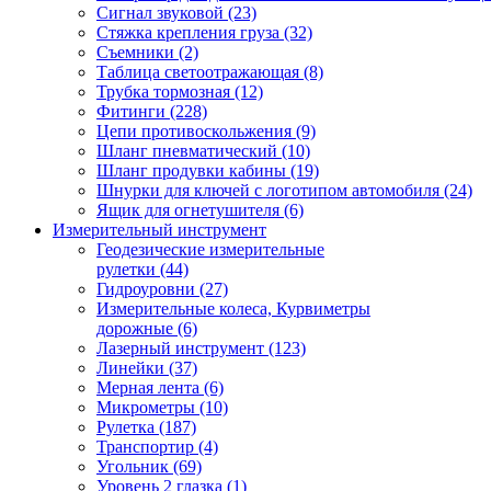
Сигнал звуковой (23)
Стяжка крепления груза (32)
Съемники (2)
Таблица светоотражающая (8)
Трубка тормозная (12)
Фитинги (228)
Цепи противоскольжения (9)
Шланг пневматический (10)
Шланг продувки кабины (19)
Шнурки для ключей с логотипом автомобиля (24)
Ящик для огнетушителя (6)
Измерительный инструмент
Геодезические измерительные
рулетки (44)
Гидроуровни (27)
Измерительные колеса, Курвиметры
дорожные (6)
Лазерный инструмент (123)
Линейки (37)
Мерная лента (6)
Микрометры (10)
Рулетка (187)
Транспортир (4)
Угольник (69)
Уровень 2 глазка (1)