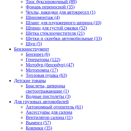
Трос буксировочный (89)
Фонарь переносной (35)
Чехлы, накидки для автокресел (1)
Шиномонтаж (4)
Шланг для плунжерного шприца (10)
Шприц для густой смазки (52)
Щетка стеклоочистителя (21)
Щетки и скребки автомобильные (33)
Щуп (5)
Бензоинструмент
Бензорез (6)
Генераторы (122)
Мотобур (бензобур) (47)
Мотопомпа (17)
Тепловая пушка (63)
Детские товары
Браслеты, шевроны
светоотражающие (1)
Водные пистолеты (3)
Для грузовых автомобилей
Автономный отопитель (61)
Аксессуары для салона
Вентилятор салона (11)
Вымпел (57)
Коврики (35)