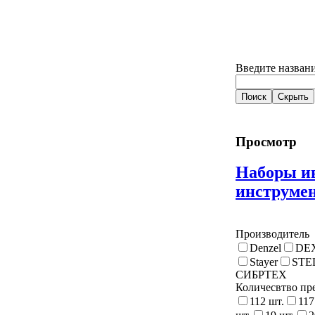
Введите названи
Просмотр
Наборы ин
инструме
Производитель
Denzel
DE
Stayer
STE
СИБРТЕХ
Количесвтво пр
112 шт.
117