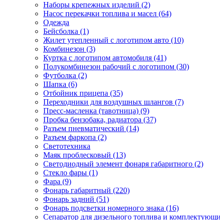
Наборы крепежных изделий (2)
Насос перекачки топлива и масел (64)
Одежда
Бейсболка (1)
Жилет утепленный с логотипом авто (10)
Комбинезон (3)
Куртка с логотипом автомобиля (41)
Полукомбинезон рабочий с логотипом (30)
Футболка (2)
Шапка (6)
Отбойник прицепа (35)
Переходники для воздушных шлангов (7)
Пресс-масленка (тавотница) (9)
Пробка бензобака, радиатора (37)
Разъем пневматический (14)
Разъем фаркопа (2)
Светотехника
Маяк проблесковый (13)
Светодиодный элемент фонаря габаритного (2)
Стекло фары (1)
Фара (9)
Фонарь габаритный (220)
Фонарь задний (51)
Фонарь подсветки номерного знака (16)
Сепаратор для дизельного топлива и комплектующи