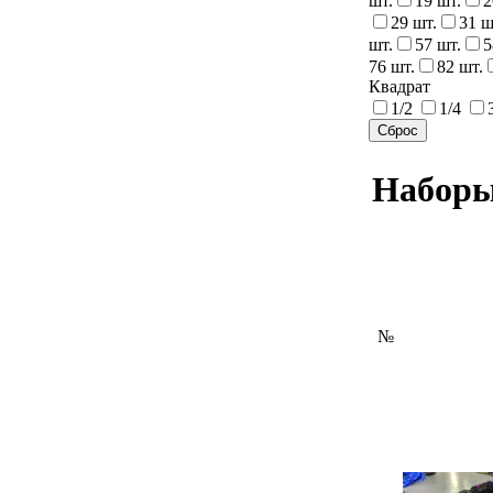
шт.
19 шт.
2
29 шт.
31 ш
шт.
57 шт.
5
76 шт.
82 шт.
Квадрат
1/2
1/4
Наборы
№