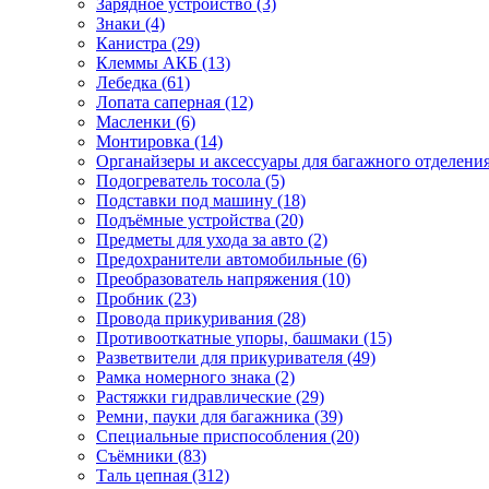
Зарядное устройство (3)
Знаки (4)
Канистра (29)
Клеммы АКБ (13)
Лебедка (61)
Лопата саперная (12)
Масленки (6)
Монтировка (14)
Органайзеры и аксессуары для багажного отделения
Подогреватель тосола (5)
Подставки под машину (18)
Подъёмные устройства (20)
Предметы для ухода за авто (2)
Предохранители автомобильные (6)
Преобразователь напряжения (10)
Пробник (23)
Провода прикуривания (28)
Противооткатные упоры, башмаки (15)
Разветвители для прикуривателя (49)
Рамка номерного знака (2)
Растяжки гидравлические (29)
Ремни, пауки для багажника (39)
Специальные приспособления (20)
Съёмники (83)
Таль цепная (312)