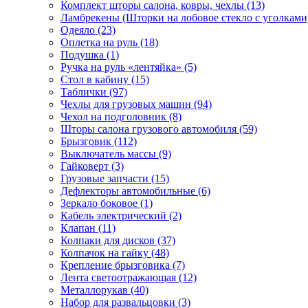
Комплект шторы салона, ковры, чехлы (13)
Ламбрекены (Шторки на лобовое стекло с уголками)
Одеяло (23)
Оплетка на руль (18)
Подушка (1)
Ручка на руль «лентяйка» (5)
Стол в кабину (15)
Таблички (97)
Чехлы для грузовых машин (94)
Чехол на подголовник (8)
Шторы салона грузового автомобиля (59)
Брызговик (112)
Выключатель массы (9)
Гайковерт (3)
Грузовые запчасти (15)
Дефлекторы автомобильные (6)
Зеркало боковое (1)
Кабель электрический (2)
Клапан (11)
Колпаки для дисков (37)
Колпачок на гайку (48)
Крепление брызговика (7)
Лента светоотражающая (12)
Металлорукав (40)
Набор для развальцовки (3)