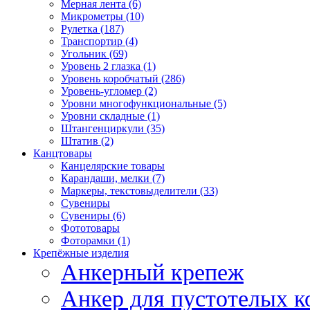
Мерная лента (6)
Микрометры (10)
Рулетка (187)
Транспортир (4)
Угольник (69)
Уровень 2 глазка (1)
Уровень коробчатый (286)
Уровень-угломер (2)
Уровни многофункциональные (5)
Уровни складные (1)
Штангенциркули (35)
Штатив (2)
Канцтовары
Канцелярские товары
Карандаши, мелки (7)
Маркеры, текстовыделители (33)
Сувениры
Сувениры (6)
Фототовары
Фоторамки (1)
Крепёжные изделия
Анкерный крепеж
Анкер для пустотелых к