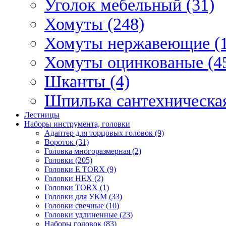
Уголок мебельный (31)
Хомуты (248)
Хомуты нержавеющие (1
Хомуты оцинкованые (4
Шканты (4)
Шпилька сантехническая
Лестницы
Наборы инструмента, головки
Адаптер для торцовых головок (9)
Вороток (31)
Головка многоразмерная (2)
Головки (205)
Головки E TORX (9)
Головки HEX (2)
Головки TORX (1)
Головки для УКМ (33)
Головки свечные (10)
Головки удлиненные (23)
Наборы головок (83)