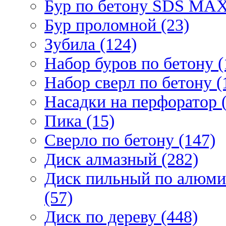
Бур по бетону SDS МАХ
Бур проломной (23)
Зубила (124)
Набор буров по бетону (
Набор сверл по бетону (
Насадки на перфоратор (
Пика (15)
Сверло по бетону (147)
Диск алмазный (282)
Диск пильный по алюми
(57)
Диск по дереву (448)