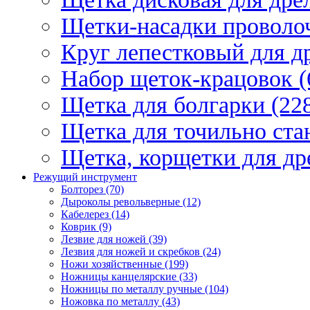
Щетки-насадки проволо
Круг лепестковый для др
Набор щеток-крацовок (
Щетка для болгарки (22
Щетка для точильно стан
Щетка, корщетки для др
Режущий инструмент
Болторез (70)
Дыроколы револьверные (12)
Кабелерез (14)
Коврик (9)
Лезвие для ножей (39)
Лезвия для ножей и скребков (24)
Ножи хозяйственные (199)
Ножницы канцелярские (33)
Ножницы по металлу ручные (104)
Ножовка по металлу (43)