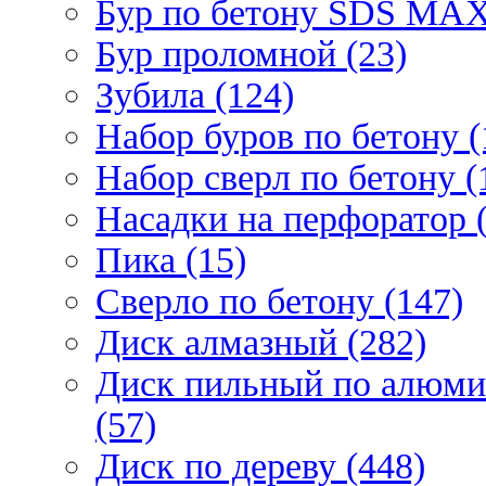
Бур по бетону SDS МАХ
Бур проломной (23)
Зубила (124)
Набор буров по бетону (
Набор сверл по бетону (
Насадки на перфоратор (
Пика (15)
Сверло по бетону (147)
Диск алмазный (282)
Диск пильный по алюми
(57)
Диск по дереву (448)