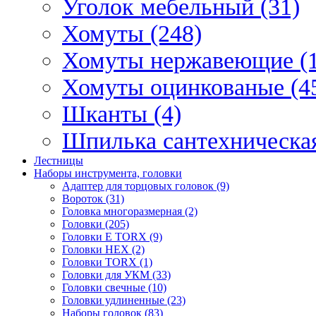
Уголок мебельный (31)
Хомуты (248)
Хомуты нержавеющие (1
Хомуты оцинкованые (4
Шканты (4)
Шпилька сантехническая
Лестницы
Наборы инструмента, головки
Адаптер для торцовых головок (9)
Вороток (31)
Головка многоразмерная (2)
Головки (205)
Головки E TORX (9)
Головки HEX (2)
Головки TORX (1)
Головки для УКМ (33)
Головки свечные (10)
Головки удлиненные (23)
Наборы головок (83)