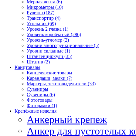
Мерная лента (6)
Микрометры (10)
Рулетка (187)
Транспортир (4)
Угольник (69)
Уровень 2 глазка (1)
Уровень коробчатый (286)
Уровень-угломер (2)
Уровни многофункциональные (5)
Уровни складные (1)
Штангенциркули (35)
Штатив (2)
Канцтовары
Канцелярские товары
Карандаши, мелки (7)
Маркеры, текстовыделители (33)
Сувениры
Сувениры (6)
Фототовары
Фоторамки (1)
Крепёжные изделия
Анкерный крепеж
Анкер для пустотелых к