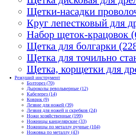
Щетки-насадки проволо
Круг лепестковый для др
Набор щеток-крацовок (
Щетка для болгарки (22
Щетка для точильно стан
Щетка, корщетки для др
Режущий инструмент
Болторез (70)
Дыроколы револьверные (12)
Кабелерез (14)
Коврик (9)
Лезвие для ножей (39)
Лезвия для ножей и скребков (24)
Ножи хозяйственные (199)
Ножницы канцелярские (33)
Ножницы по металлу ручные (104)
Ножовка по металлу (43)