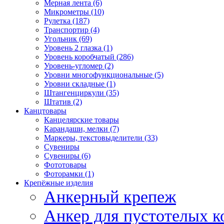
Мерная лента (6)
Микрометры (10)
Рулетка (187)
Транспортир (4)
Угольник (69)
Уровень 2 глазка (1)
Уровень коробчатый (286)
Уровень-угломер (2)
Уровни многофункциональные (5)
Уровни складные (1)
Штангенциркули (35)
Штатив (2)
Канцтовары
Канцелярские товары
Карандаши, мелки (7)
Маркеры, текстовыделители (33)
Сувениры
Сувениры (6)
Фототовары
Фоторамки (1)
Крепёжные изделия
Анкерный крепеж
Анкер для пустотелых к