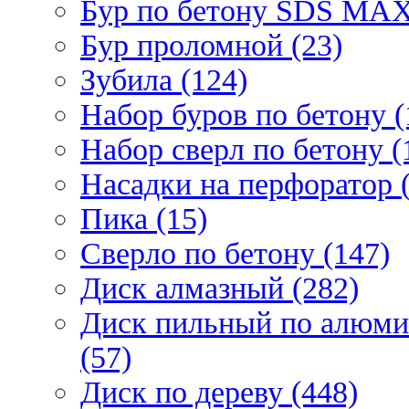
Бур по бетону SDS МАХ
Бур проломной (23)
Зубила (124)
Набор буров по бетону (
Набор сверл по бетону (
Насадки на перфоратор (
Пика (15)
Сверло по бетону (147)
Диск алмазный (282)
Диск пильный по алюми
(57)
Диск по дереву (448)