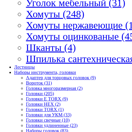
Уголок мебельный (31)
Хомуты (248)
Хомуты нержавеющие (1
Хомуты оцинкованые (4
Шканты (4)
Шпилька сантехническая
Лестницы
Наборы инструмента, головки
Адаптер для торцовых головок (9)
Вороток (31)
Головка многоразмерная (2)
Головки (205)
Головки E TORX (9)
Головки HEX (2)
Головки TORX (1)
Головки для УКМ (33)
Головки свечные (10)
Головки удлиненные (23)
Наборы головок (83)