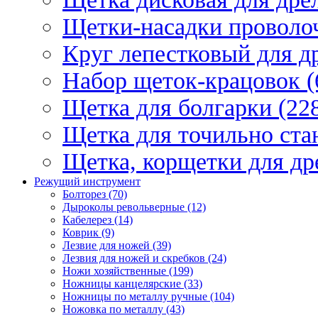
Щетки-насадки проволо
Круг лепестковый для др
Набор щеток-крацовок (
Щетка для болгарки (22
Щетка для точильно стан
Щетка, корщетки для др
Режущий инструмент
Болторез (70)
Дыроколы револьверные (12)
Кабелерез (14)
Коврик (9)
Лезвие для ножей (39)
Лезвия для ножей и скребков (24)
Ножи хозяйственные (199)
Ножницы канцелярские (33)
Ножницы по металлу ручные (104)
Ножовка по металлу (43)