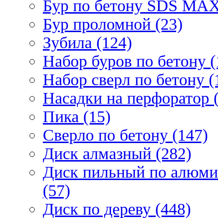
Бур по бетону SDS МАХ
Бур проломной (23)
Зубила (124)
Набор буров по бетону (
Набор сверл по бетону (
Насадки на перфоратор (
Пика (15)
Сверло по бетону (147)
Диск алмазный (282)
Диск пильный по алюми
(57)
Диск по дереву (448)