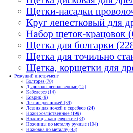
Щетки-насадки проволо
Круг лепестковый для др
Набор щеток-крацовок (
Щетка для болгарки (22
Щетка для точильно стан
Щетка, корщетки для др
Режущий инструмент
Болторез (70)
Дыроколы револьверные (12)
Кабелерез (14)
Коврик (9)
Лезвие для ножей (39)
Лезвия для ножей и скребков (24)
Ножи хозяйственные (199)
Ножницы канцелярские (33)
Ножницы по металлу ручные (104)
Ножовка по металлу (43)