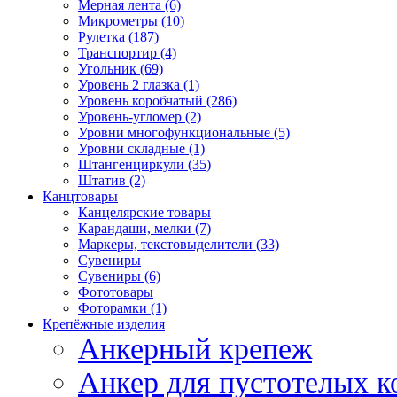
Мерная лента (6)
Микрометры (10)
Рулетка (187)
Транспортир (4)
Угольник (69)
Уровень 2 глазка (1)
Уровень коробчатый (286)
Уровень-угломер (2)
Уровни многофункциональные (5)
Уровни складные (1)
Штангенциркули (35)
Штатив (2)
Канцтовары
Канцелярские товары
Карандаши, мелки (7)
Маркеры, текстовыделители (33)
Сувениры
Сувениры (6)
Фототовары
Фоторамки (1)
Крепёжные изделия
Анкерный крепеж
Анкер для пустотелых к