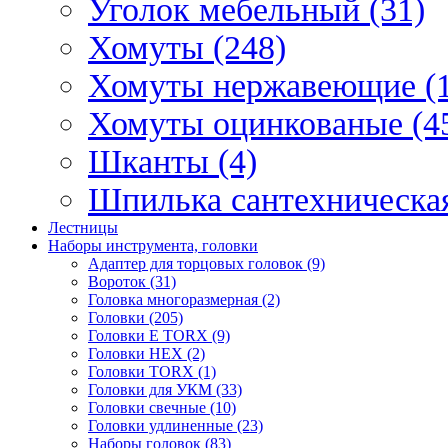
Уголок мебельный (31)
Хомуты (248)
Хомуты нержавеющие (1
Хомуты оцинкованые (4
Шканты (4)
Шпилька сантехническая
Лестницы
Наборы инструмента, головки
Адаптер для торцовых головок (9)
Вороток (31)
Головка многоразмерная (2)
Головки (205)
Головки E TORX (9)
Головки HEX (2)
Головки TORX (1)
Головки для УКМ (33)
Головки свечные (10)
Головки удлиненные (23)
Наборы головок (83)